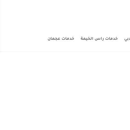
بي
خدمات راس الخيمة
خدمات عجمان
فلل والمنازل والشقق والبيوت والقصور باحدث الاجهزة فيعتبر
فريق مل متخصص شركة...