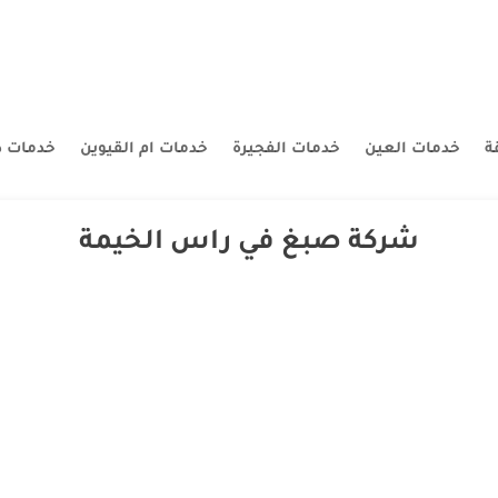
ة
خدمات العين
خدمات الفجيرة
خدمات ام القيوين
خدمات د
شركة صبغ في راس الخيمة
في راس الخيمة | 0507260833 |اصباغ الاوتوشنتو اسم له تاريخ الصقر الابيض افضل شركة صبغ بين ش
 توفر العديد من الخصائص والمميزات التي يوفرها والتي تجعله ينافس الكثير م