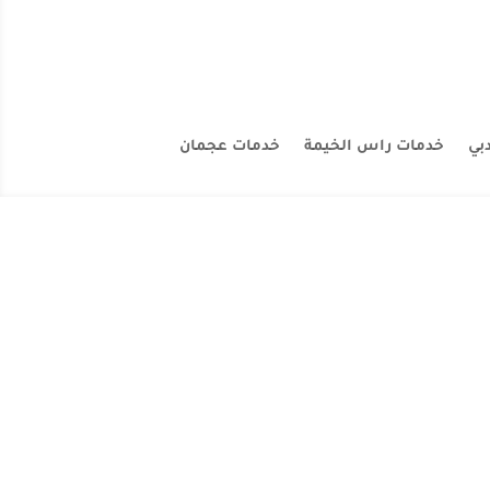
بي
خدمات راس الخيمة
خدمات عجمان
| تتميز شركة الإمارات كلين بتقديم افضل الخدمات بمجال التنظيف في جميع انحاء عجمان حيث
ن العمال يقومون...