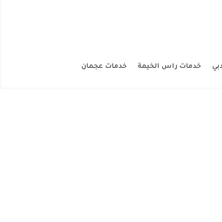
بي
خدمات راس الخيمة
خدمات عجمان
فلل والمنازل والقصور و الشقق و البيوت والفنادق بافضل انواع
نا. شركه تنظيف فلل...