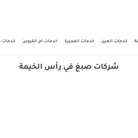
ة
خدمات العين
خدمات الفجيرة
خدمات ام القيوين
خدمات د
شركات صبغ في رأس الخيمة
في راس الخيمة | 0507260833 |اصباغ الاوتوشنتو اسم له تاريخ الصقر الابيض افضل شركة صبغ بين ش
 توفر العديد من الخصائص والمميزات التي يوفرها والتي تجعله ينافس الكثير م