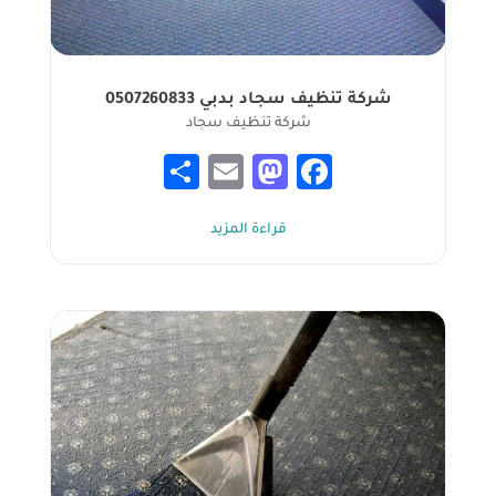
شركة تنظيف سجاد بدبي 0507260833
شركة تنظيف سجاد
S
E
M
Fa
h
m
as
ce
قراءة المزيد
ar
ail
to
b
e
d
o
o
ok
n