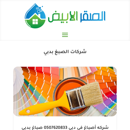
شركات الصبغ بدبي
شركه أصباغ في دبي 0507620833 صباغ بدبي