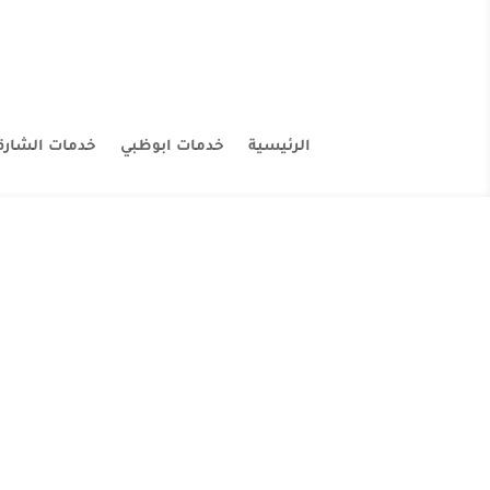
الرئيسية
خدمات ابوظبي
خدمات الشارق
شركة بديل الرخام في دبي حلول مبتكرة لتصاميم فاخرة
توفر الشرك