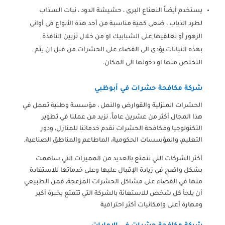
يستخدم أيضاً النعناع البرى ، حشيشة الدود ، نبات السذاب
لطرد الذباب ، ضعى كمية مناسبة من أحد هذة الأنواع فى أوانى
الزهور أو تعلقيها على الشبابيك او من خلال تزيين النافذة
بهذه النباتات يؤدى الى القضاء على الحشرات من قبل ان يتم
التخلص منها او دخولها الى المكان.
شركة مكافحة حشرات في أبوظبي
الحشرات المنزلية والقوارض والنمل ، مؤسسة وطنية تعمل في
هذا المجال أكثر من عشرين عاماً. نزيد من عملنا في تطوير
التكنولوجيا ومكافحة الحشرات نقدم خدماتنا للمنازل، ودور
التعليم، والمؤسسات الحكومية، الماطاعم والمناطق الصناعية.
أكثر الشركات التي تتمتع بالعديد من المميزات التي ساهمت
بشكل واضح في زيادة الإقبال عليها وعلى خدماتها للاستفادة
منها في القضاء على مشاكل الحشرات المزعجة، فمن الطبيعي
أن يلجأ كل شخص للاستعانة بالشركة التي تتمتع بخبرة أكبر
ومهارة أعلى وإمكانيات أكثر احترافية