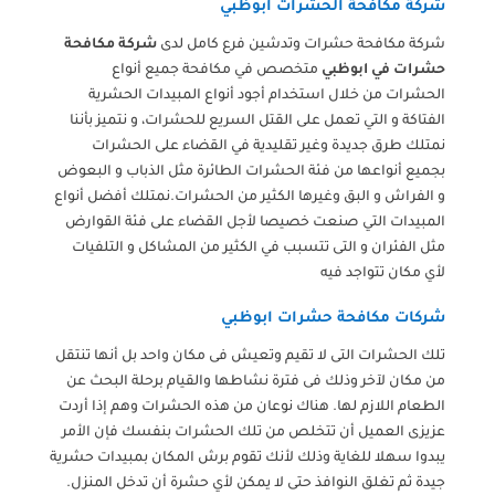
شركة مكافحة الحشرات ابوظبي
شركة مكافحة حشرات وتدشين فرع كامل لدى
شركة مكافحة
حشرات في ابوظبي
متخصص في مكافحة جميع أنواع
الحشرات من خلال استخدام أجود أنواع المبيدات الحشرية
الفتاكة و التي تعمل على القتل السريع للحشرات، و نتميز بأننا
نمتلك طرق جديدة وغير تقليدية في القضاء على الحشرات
بجميع أنواعها من فئة الحشرات الطائرة مثل الذباب و البعوض
و الفراش و البق وغيرها الكثير من الحشرات.نمتلك أفضل أنواع
المبيدات التي صنعت خصيصا لأجل القضاء على فئة القوارض
مثل الفئران و التى تتسبب في الكثير من المشاكل و التلفيات
لأي مكان تتواجد فيه
شركات مكافحة حشرات ابوظبي
تلك الحشرات التى لا تقيم وتعيش فى مكان واحد بل أنها تنتقل
من مكان لآخر وذلك فى فترة نشاطها والقيام برحلة البحث عن
الطعام اللازم لها. هناك نوعان من هذه الحشرات وهم إذا أردت
عزيزى العميل أن تتخلص من تلك الحشرات بنفسك فإن الأمر
يبدوا سهلا للغاية وذلك لأنك تقوم برش المكان بمبيدات حشرية
جيدة ثم تغلق النوافذ حتى لا يمكن لأي حشرة أن تدخل المنزل.