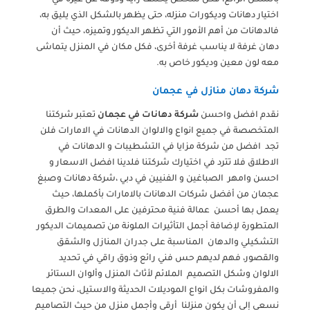
بالشكل الرائع، فكل شخص يختلف رأيه وذوقه عن غيره في
اختيار دهانات وديكورات منزله، حتى يظهر بالشكل الذي يليق به،
فالدهانات من أهم الأمور التي تظهر الديكور وتميزه، حيث أن
دهان غرفة لا يناسب غرفة أخرى، فكل مكان في المنزل يتماشى
معه لون معين وديكور خاص به.
شركة دهان منازل في عجمان
نقدم افضل واحسن
شركة دهانات في عجمان
تعتبر شركتنا
المتخصصة في جميع انواع والالوان الدهانات في الامارات فلن
تجد افضل من شركة مزايا في التشطيبات و الدهانات في
الاطلاق فلا تترد في اختيارك شركتنا فلدينا افضل الاسعار و
احسن وامهر الصباغين و الفنيين في دبي ،شركة دهانات وصبغ
عجمان من أفضل شركات الدهانات بالامارات بأكملها، حيث
يعمل بها أحسن عمالة فنية محترفين على المعدات والطرق
المتطورة لإضافة أجمل التأثيرات الملونة من تصميمات الديكور
التشكيلي والدهان المناسبة على جدران المنازل والشقق
والقصور، فهم لديهم حس فني رائع وذوق راقي في تحديد
الالوان وشكل التصميم الملائم لأثاث المنزل وألوان الستائر
والمفروشات بكل انواع الموديلات الحديثة والاستيل، نحن جميعا
نسعى إلى أن يكون منزلنا أرقى وأجمل منزل من حيث التصاميم