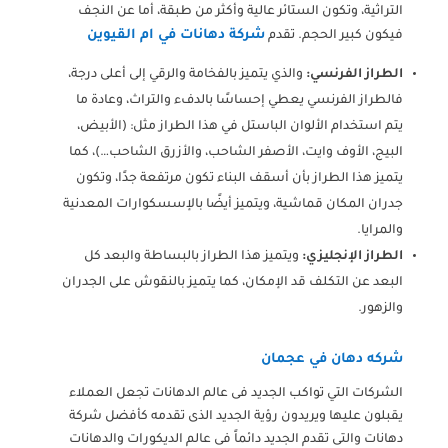
التراثية، وتكون الستائر عالية وأكثر من طبقة، أما عن النجف
شركة دهانات في ام القيوين
فيكون كبير الحجم. تقدم
الطراز الفرنسي:
والذي يتميز بالفخامة والرقي إلى أعلى درجة،
فالطراز الفرنسي يعطي إحساسًا بالدفء والتراث، وعادة ما
يتم استخدام الألوان الباستل في هذا الطراز مثل: (الأبيض،
البيج، الأوف وايت، الأصفر الشاحب، والأزرق الشاحب…)، كما
يتميز هذا الطراز بأن أسقف البناء تكون مرتفعة جدًا، وتكون
جدران المكان قماشية، ويتميز أيضًا بالإسسكوارات المعدنية
والمرايا.
الطراز الإنجليزي:
ويتميز هذا الطراز بالبساطة والبعد كل
البعد عن التكلف قد الإمكان، كما يتميز بالنقوش على الجدران
والزهور.
شركه دهان في عجمان
الشركات التي تواكب الجديد فى عالم الدهانات تجعل العملاء
يقبلون عليها ويريدون رؤية الجديد الذى تقدمه كأفضل شركة
دهانات والتى تقدم الجديد دائماً فى عالم الديكورات والدهانات