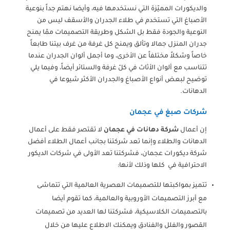
والديكورات المميّزة التي نستخدمها فيه، وأيضا نهتم جداً بنوعية
الأصباغ التي تستخدم في طلاء الجدران والأسقف ليس من
النوعية والجودة فقط بل الشكل وطريقة التصميمات ممّا يمنح
جدران المنزل جمالا وتألق ويمنح كل غرفة من غرف بيتنا طابعاً
خاصاً وشكلاً مختلفاً عن الأخرى، وما أجمل ألوان الجدران عندما
تتناسب مع ألوان الأثاث في كلّ غرفة والستائر أيضاً، وفيما يلي
توضيح لبعض أنواع الأصباغ والجدران الأكثر شيوعا في
الدهانات.
شركات صبغ في عجمان
إن أعمال
شركة دهانات في عجمان
لا تقتصر فقط على أعمال
الدهانات والطلاء وإنما تعد شركتنا بجانب أعمال الطلاء أفضل
شركة ديكورات عجمان، فشركتنا تعد الأولى في شركات الديكور
الاحترافية في كلها وذلك لأنها:
تتميز بمواكبتها للتصميمات العصرية العالمية التي تتماشى
مع أبرز التصميمات الأوروبية والعالمية، كما تقوم أيضا
بالتصميمات الكلاسيكية، فشركتنا لها العديد من تصميمات
القصور والفلل والفنادق ويمكنك الاطلاع عليها من خلال