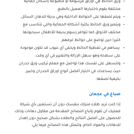
ورق الحائط هي أوراق مرسومة أو مطبوعة بأشكال جمالية
مختلفة يقوم باختيارها العميل بالطبع.
ويتم لصقها على الحوائط الداخلية وهي بديلة للدهان السائل.
ويتميز ورق الحائط بكثرة أشكاله الجمالية والتي تتناسب مع
مختلف الأذواق كما تتوافر رسوم بديعة للأطفال سيحبونها
كثيرا حين توضع على حوائط غرفهم
يساهم في تغطية الحائط ويخفي أي عيوب قد تكون موجودة
على سطحه وهو سهل الإزالة والتغيير في أي وقت.
ولتسهل على نفسك هذا تواصل مع معلم تركيب ورق جدران
حيث يساعدك في اختيار أفضل أنواع اوراق الجدران وخبير
بكيفية لصقها.
صباغ في عجمان
إذا كنت تريد طلاء منزلك بنفسك دون أن تستعين بأي شركة
فعليك أن تقوم بإتباع النصائح المقدمة من مقاول دهانات وذلك
للحصول على أفضل النتائج والطلاء بشكل صحيح دون إهدار
للدهانات والمواد الخام، وتتمثل هذه النصائح فيما يلي: