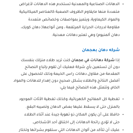
الدهانات الصناعية والمعدنية تستخدم هذه الدهانات لأغراض
متعددة منها مايقاوم الظروف الصعبة كالعناصر الميكانيكية
والمواد الكيماوية، ويتميز بمواصفات وخصائص متعددة
مقاومة لدرجات الحرارة المرتفعة ، ومن أنواعها( دهان كويك،
دهان ألمنيوم) وهي تعتبر دهانات معدنية.
شركه دهان بعجمان
إذا
شركة دهانات في عجمان
كنت تريد طلاء منزلك بنفسك
دون أن تستعين بأي شركة فعليك أن تقوم بإتباع النصائح
المقدمة من مقاول دهانات راس الخيمة وذلك للحصول على
أفضل النتائج والطلاء بشكل صحيح دون إهدار للدهانات والمواد
الخام، وتتمثل هذه النصائح فيما يلي:
تغطية كل المفاتيح الكهربائية، وكذلك تغطية الأثاث الموجود
بالمنزل حتى لا يسقط عليها بعض الدهان وتصيبه البقع.
حافظ على أن يكون المكان ذو تهوية جيدة عند أثناء الطلاء
حتى لا تؤدي رائحة الدهانات إلى اختناق أحد الأشخاص.
عليك أن تتأكد من ألوان الدهانات التي ستقوم بشرائها وتختار