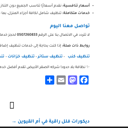
أسعار تنافسية:
نقدم أسعارًا تناسب الجميع دون التناز
خدمات متكاملة:
تنظيف شامل لكافة أجزاء المنزل، بما 
تواصل معنا اليوم
لا تتردد في الاتصال بنا على الرقم
0507260833
لحجز خدمات
روابط ذات صلة:
إذا كنت بحاجة إلى خدمات تنظيف إضاف
تنظيف كنب
تنظيف ستائر
تنظيف خزانات
تنظ
–
–
–
✨ نظافة بلا حدود! شركه الصقر الأبيض تقدم أفضل خدمات تنظيف في
Share
Mastodon
Email
Facebook

ديكورات فلل راقية في أم القيوين
→