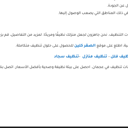
ل عن الجودة.
في ذلك المناطق التي يصعب الوصول إليها.
 التنظيف. نحن جاهزون لجعل منزلك نظيفًا ومريحًا. لمزيد من التفاصيل، قم بزيا
الصقر كلين
ية، اطلع على موقع
للحصول على حلول تنظيف متكاملة.
يف فلل
تنظيف منازل
تنظيف سجاد
–
–
 عجمان. احصل على بيئة نظيفة وصحية بأفضل الأسعار. اتصل بنا الآن على 0507260833 لمزيد من