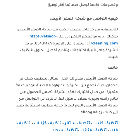
وخصومات خاصة لجعل خدماتها أكثر توفيرًا.
كيفية التواصل مع شركة الصقر الأبيض
للاستفادة من خدمات تنظيف الكنب من شركة الصقر الأبيض،
https://elsaqr-
يمكنك زيارة موقعهم الإلكتروني على
cleaning.com/
أو الاتصال على الرقم 0543147776. فريق
الشركة جاهز لتلبية احتياجاتك وتقديم أفضل الحلول لتنظيف
كنبك.
خاتمة
شركة الصقر الأبيض تقدم لك الحل المثالي لتنظيف كنبك في
عجمان، حيث تجمع بين الخبرة والتكنولوجيا الحديثة لتوفير خدمة
متميزة. من خلال اختيارك لهذه الشركة، تضمن الحصول على
نتائج رائعة وتجربة عملاء لا مثيل لها. لا تتردد في التواصل مع
شركة الصقر الأبيض اليوم لتجربة خدمة تنظيف استثنائية تعيد
إلى كنبك رونقه وجماله.
تنظيف كنب
تنظيف ستائر
تنظيف خزانات
تنظيف
–
–
–
فلل
تنظيف منازل
تنظيف سجاد
–
–