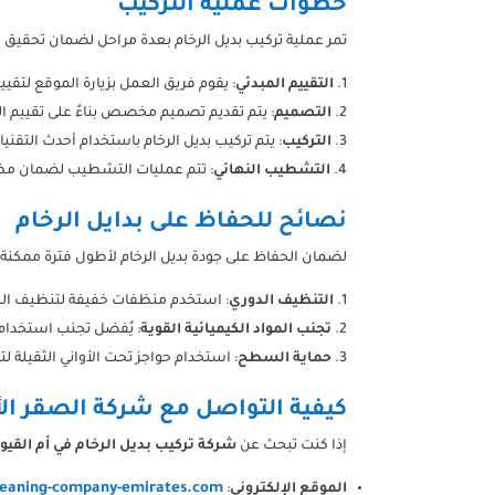
خطوات عملية التركيب
تمر عملية تركيب بديل الرخام بعدة مراحل لضمان تحقيق ال
التقييم المبدئي
: يقوم فريق العمل بزيارة الموقع لتق
التصميم
: يتم تقديم تصميم مخصص بناءً على تقييم ا
التركيب
: يتم تركيب بديل الرخام باستخدام أحدث التقني
التشطيب النهائي
: تتم عمليات التشطيب لضمان مظ
نصائح للحفاظ على بدايل الرخام
لضمان الحفاظ على جودة بديل الرخام لأطول فترة ممكنة،
التنظيف الدوري
: استخدم منظفات خفيفة لتنظيف ال
تجنب المواد الكيميائية القوية
: يُفضل تجنب استخدام ا
حماية السطح
: استخدام حواجز تحت الأواني الثقيلة 
كيفية التواصل مع شركة الصقر ا
إذا كنت تبحث عن
شركة تركيب بديل الرخام في أم القيو
leaning-company-emirates.com
الموقع الإلكتروني
: