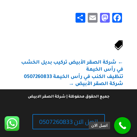
Share
Mastodon
Email
Facebook

←
شركة الصقر الأبيض تركيب بديل الخشب
في رأس الخيمة
تنظيف الكنب في رأس الخيمة 0507260833
شركة الصقر الأبيض
→
جميع الحقوق محفوظة | شركة الصقر الابيض
اتصل الان 0507260833
اتصل الان